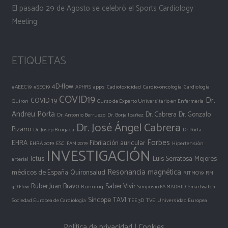
El pasado 29 de Agosto se celebró el Sports Cardiology
Meeting
ETIQUETAS
4D-flow
#AEEC19
#SEC19
APHRS
apps
Cadiotoxicidad
Cardio-oncología
Cardiología
COVID19
Dr.
COVID-19
Quiron
Curso de Experto Universitario en Enfermería
Andreu Porta
Dr. Cabrera
Dr. Gonzalo
Dr. Antonio Berruezo
Dr. Borja Ibañez
Dr. José Ángel Cabrera
Pizarro
Dr. Josep Brugada
Dr Porta
Forbes
EHRA
Fibrilación auricular
EHRA 2019
ESC
FAM 2019
Hipertensión
INVESTIGACIÓN
Ictus
Luis Serratosa
Mejores
arterial
Resonancia magnética
médicos de España
Quironsalud
RITMO19
RM
Ruber Juan Bravo
Saber Vivir
4D Flow
Running
Simposio FA MADRID
Smartwatch
Síncope
TAVI
Sociedad Europea de Cardiología
TEE 3D
TVE
Universidad Europea
Política de privacidad
|
Cookies