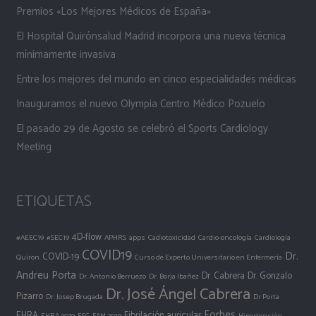
Premios «Los Mejores Médicos de España»
El Hospital Quirónsalud Madrid incorpora una nueva técnica
mínimamente invasiva
Entre los mejores del mundo en cinco especialidades médicas
Inauguramos el nuevo Olympia Centro Médico Pozuelo
El pasado 29 de Agosto se celebró el Sports Cardiology
Meeting
ETIQUETAS
4D-flow
#AEEC19
#SEC19
APHRS
apps
Cadiotoxicidad
Cardio-oncología
Cardiología
COVID19
Dr.
COVID-19
Quiron
Curso de Experto Universitario en Enfermería
Andreu Porta
Dr. Cabrera
Dr. Gonzalo
Dr. Antonio Berruezo
Dr. Borja Ibañez
Dr. José Ángel Cabrera
Pizarro
Dr. Josep Brugada
Dr Porta
Forbes
EHRA
Fibrilación auricular