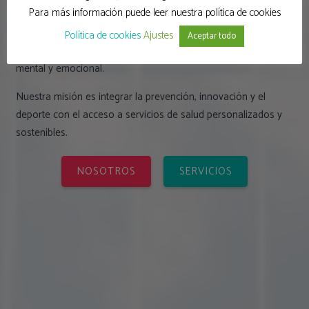
como objetivo.
Para más información puede leer nuestra política de cookies
Nuestra visión es facilitar a las personas servicios de salud
Política de cookies
Ajustes
Aceptar todo
que inspiren a expresar la mejor versión de sí mismas: física,
mental y emocional.
Nuestra misión es integrar la prevención, innovación y el
deporte con el acceso a servicios de salud personalizados y
sostenibles.
NOSOTROS
SERVICIOS