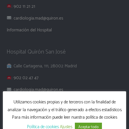
:
902 11 21 21
:
cardiologia.mad@quiron.es
Información del Hospital
Hospital Quirón San José
: Calle Cartagena, 111, 28002 Madrid
:
902 02 47 47
:
cardiologia.mad@quiron.es
Información del hospital
Utilizamos cookies propias y de terceros con la finalidad de
analizar la navegación y el tráfico generado a efectos estadísticos.
Para más información puede leer nuestra política de cookies
Olympia Cuatro Torres Business Area
Política de cookies
Ajustes
Aceptar todo