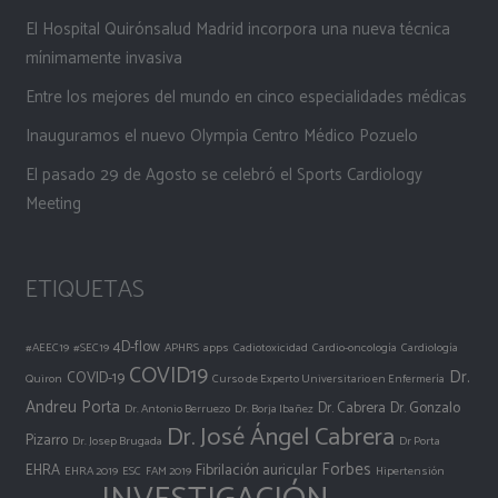
El Hospital Quirónsalud Madrid incorpora una nueva técnica
mínimamente invasiva
Entre los mejores del mundo en cinco especialidades médicas
Inauguramos el nuevo Olympia Centro Médico Pozuelo
El pasado 29 de Agosto se celebró el Sports Cardiology
Meeting
ETIQUETAS
4D-flow
#AEEC19
#SEC19
APHRS
apps
Cadiotoxicidad
Cardio-oncología
Cardiología
COVID19
Dr.
COVID-19
Quiron
Curso de Experto Universitario en Enfermería
Andreu Porta
Dr. Cabrera
Dr. Gonzalo
Dr. Antonio Berruezo
Dr. Borja Ibañez
Dr. José Ángel Cabrera
Pizarro
Dr. Josep Brugada
Dr Porta
Forbes
EHRA
Fibrilación auricular
EHRA 2019
ESC
FAM 2019
Hipertensión