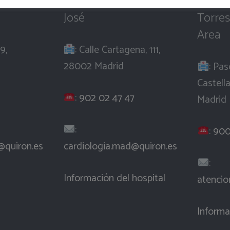
r Juan
Hospital Quirón San
Olymp
José
Torres
Area
9,
: Calle Cartagena, 111,
28002 Madrid
: Pas
Castell
:
902 02 47 47
Madrid
:
:
900
@quiron.es
cardiologia.mad@quiron.es
:
Información del hospital
atencio
Informa