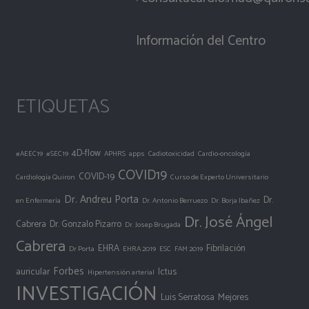
Información del Centro
ETIQUETAS
4D-flow
#AEEC19
#SEC19
APHRS
apps
Cadiotoxicidad
Cardio-oncología
COVID19
COVID-19
Cardiología Quiron
Curso de Experto Universitario
Dr. Andreu Porta
Dr.
en Enfermería
Dr. Antonio Berruezo
Dr. Borja Ibañez
Dr. José Ángel
Cabrera
Dr. Gonzalo Pizarro
Dr. Josep Brugada
Cabrera
EHRA
Fibrilación
Dr Porta
EHRA 2019
ESC
FAM 2019
Forbes
auricular
Ictus
Hipertensión arterial
INVESTIGACIÓN
Luis Serratosa
Mejores