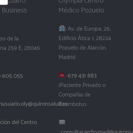
ia Cuatro
Olympia Centro
 Business
Médico Pozuelo
: Av. de Europa, 26,
Edificio Ática 1, 28224
eo de la
Pozuelo de Alarcón,
ana 259 E, 28046
Madrid
:
679 431 883
 605 055
(Paciente Privado o
Compañía de
nusuario.oly@quironsalud.es
Reembolso
ción del Centro
:
consultacardio.mad@quironsa