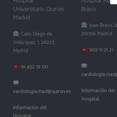
Hospital
Hospital Rube
Universitario Quirón
Bravo
Madrid
: Juan Bravo, 4
28006 Madrid
: Calle Diego de
Velázquez, 1, 28223,
:
902 11 21 21
Madrid
:
:
91 452 19 00
cardiologia.mad
:
Información del
cardiologia.mad@quiron.es
Hospital
Información del
Hospital