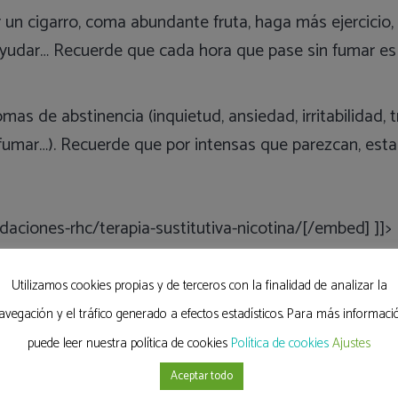
r un cigarro, coma abundante fruta, haga más ejercicio
udar… Recuerde que cada hora que pase sin fumar es 
as de abstinencia (inquietud, ansiedad, irritabilidad, 
fumar…). Recuerde que por intensas que parezcan, esta
iones-rhc/terapia-sustitutiva-nicotina/[/embed] ]]>
Utilizamos cookies propias y de terceros con la finalidad de analizar la
avegación y el tráfico generado a efectos estadísticos. Para más informaci
puede leer nuestra política de cookies
Política de cookies
Ajustes
Aceptar todo