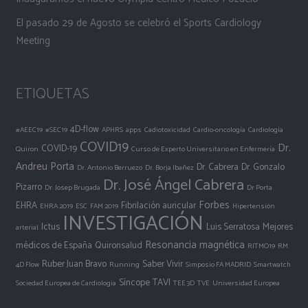
El pasado 29 de Agosto se celebró el Sports Cardiology
Meeting
ETIQUETAS
4D-flow
#AEEC19
#SEC19
APHRS
apps
Cadiotoxicidad
Cardio-oncología
Cardiología
COVID19
Dr.
COVID-19
Quiron
Curso de Experto Universitario en Enfermería
Andreu Porta
Dr. Cabrera
Dr. Gonzalo
Dr. Antonio Berruezo
Dr. Borja Ibañez
Dr. José Ángel Cabrera
Pizarro
Dr. Josep Brugada
Dr Porta
Forbes
EHRA
Fibrilación auricular
EHRA 2019
ESC
FAM 2019
Hipertensión
INVESTIGACIÓN
Ictus
Luis Serratosa
Mejores
arterial
Resonancia magnética
médicos de España
Quironsalud
RITMO19
RM
Ruber Juan Bravo
Saber Vivir
4D Flow
Running
Simposio FA MADRID
Smartwatch
Síncope
TAVI
Sociedad Europea de Cardiología
TEE 3D
TVE
Universidad Europea