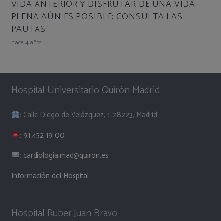
VIDA ANTERIOR Y DISFRUTAR DE UNA VIDA
PLENA AÚN ES POSIBLE: CONSULTA LAS
PAUTAS
hace 4 años
Hospital Universitario Quirón Madrid
: Calle Diego de Velázquez, 1, 28223, Madrid
:
91 452 19 00
:
cardiologia.mad@quiron.es
Información del Hospital
Hospital Ruber Juan Bravo