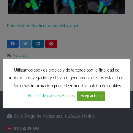
Puedes leer el artículo completo, aquí
.
Noticias
4dflow
,
cardioresonancia magnética
,
INVESTIGACIÓN
Utilizamos cookies propias y de terceros con la finalidad de
analizar la navegación y el tráfico generado a efectos estadísticos.
Para más información puede leer nuestra política de cookies
Política de cookies
Ajustes
Aceptar todo
Hospital Universitario Quirón Madrid
: Calle Diego de Velázquez, 1, 28223, Madrid
:
91 452 19 00