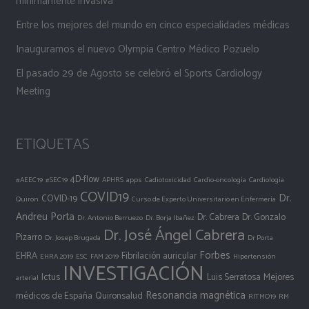
mínimamente invasiva
Entre los mejores del mundo en cinco especialidades médicas
Inauguramos el nuevo Olympia Centro Médico Pozuelo
El pasado 29 de Agosto se celebró el Sports Cardiology
Meeting
ETIQUETAS
4D-flow
#AEEC19
#SEC19
APHRS
apps
Cadiotoxicidad
Cardio-oncología
Cardiología
COVID19
Dr.
COVID-19
Quiron
Curso de Experto Universitario en Enfermería
Andreu Porta
Dr. Cabrera
Dr. Gonzalo
Dr. Antonio Berruezo
Dr. Borja Ibañez
Dr. José Ángel Cabrera
Pizarro
Dr. Josep Brugada
Dr Porta
Forbes
EHRA
Fibrilación auricular
EHRA 2019
ESC
FAM 2019
Hipertensión
INVESTIGACIÓN
Ictus
Luis Serratosa
Mejores
arterial
Resonancia magnética
médicos de España
Quironsalud
RITMO19
RM