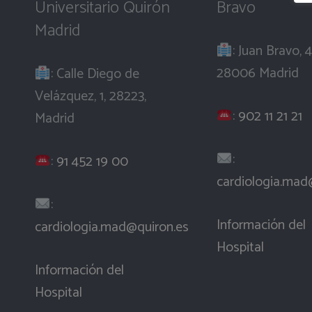
Universitario Quirón
Bravo
Madrid
: Juan Bravo, 4
28006 Madrid
: Calle Diego de
Velázquez, 1, 28223,
:
902 11 21 21
Madrid
:
:
91 452 19 00
cardiologia.mad
:
Información del
cardiologia.mad@quiron.es
Hospital
Información del
Hospital