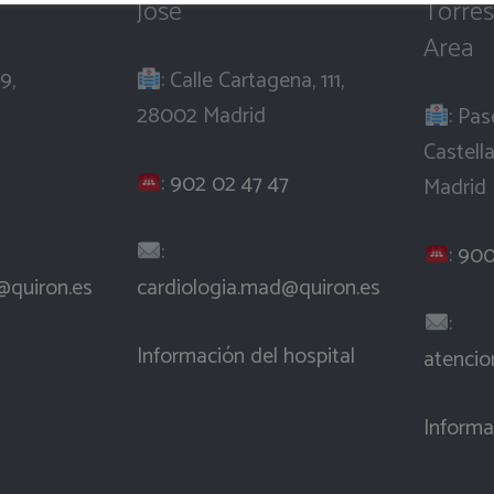
José
Torres
Area
9,
: Calle Cartagena, 111,
28002 Madrid
: Pas
Castell
:
902 02 47 47
Madrid
:
:
900
@quiron.es
cardiologia.mad@quiron.es
:
Información del hospital
atencio
Informa