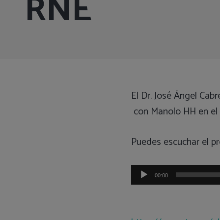
RNE
El Dr. José Ángel Cabr
con Manolo HH en el 
Puedes escuchar el p
Reproductor
00:00
de
audio