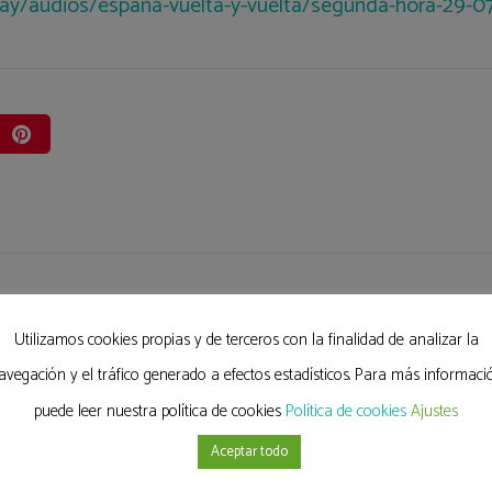
play/audios/espana-vuelta-y-vuelta/segunda-hora-29-
Utilizamos cookies propias y de terceros con la finalidad de analizar la
avegación y el tráfico generado a efectos estadísticos. Para más informaci
puede leer nuestra política de cookies
Política de cookies
Ajustes
Aceptar todo
r Juan
Hospital Quirón San
Olymp