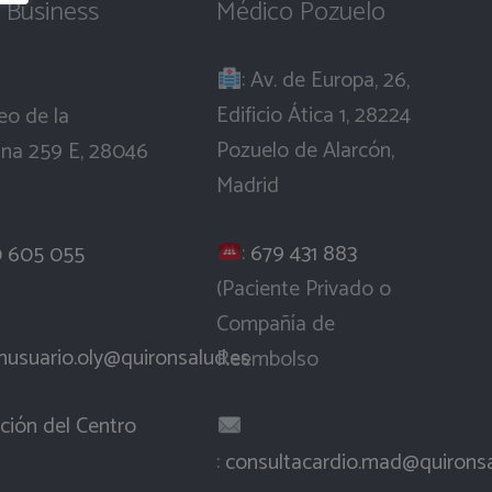
 Business
Médico Pozuelo
: Av. de Europa, 26,
Edificio Ática 1, 28224
eo de la
Pozuelo de Alarcón,
ana 259 E, 28046
Madrid
:
679 431 883
 605 055
(Paciente Privado o
Compañía de
nusuario.oly@quironsalud.es
Reembolso
ción del Centro
:
consultacardio.mad@quironsa