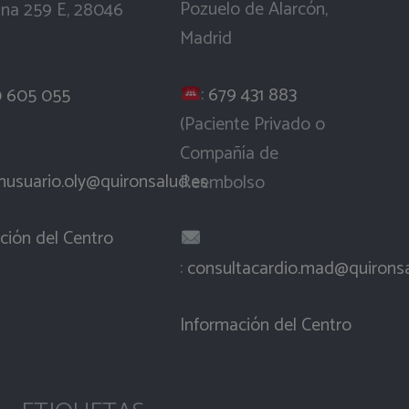
Pozuelo de Alarcón,
ana 259 E, 28046
Madrid
:
679 431 883
 605 055
(Paciente Privado o
Compañía de
nusuario.oly@quironsalud.es
Reembolso
ción del Centro
:
consultacardio.mad@quironsa
Información del Centro