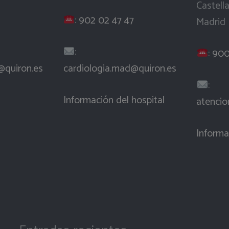
Castell
:
902 02 47 47
Madrid
:
:
900
@quiron.es
cardiologia.mad@quiron.es
:
Información del hospital
atencio
Informa