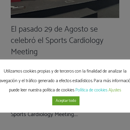
El pasado 29 de Agosto se
celebró el Sports Cardiology
Meeting
02/09/2025
Utilizamos cookies propias y de terceros con la finalidad de analizar la
El pasado 29 de Agosto, la Escuela
avegación y el tráfico generado a efectos estadísticos. Para más informaci
Universitaria Real Madrid Universidad
puede leer nuestra política de cookies
Política de cookies
Ajustes
Europea, en colaboración con la InCor
Aceptar todo
(Instituto do Coração, Brasil), celebra el I
Sports Cardiology Meeting.…