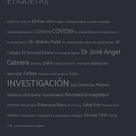
ETIQUETAS
4D-flow
#AEEC19
#SEC19
APHRS
apps
Cadiotoxicidad
Cardio-oncología
COVID19
COVID-19
Cardiología Quiron
Curso de Experto Universitario
Dr. Andreu Porta
Dr.
en Enfermería
Dr. Antonio Berruezo
Dr. Borja Ibañez
Dr. José Ángel
Cabrera
Dr. Gonzalo Pizarro
Dr. Josep Brugada
Cabrera
EHRA
Fibrilación
Dr Porta
EHRA 2019
ESC
FAM 2019
Forbes
auricular
Ictus
Hipertensión arterial
INVESTIGACIÓN
Luis Serratosa
Mejores
Resonancia magnética
médicos de España
Quironsalud
Ruber Juan Bravo
Saber Vivir
RITMO19
RM 4D Flow
Running
Simposio FA
Síncope
TAVI
MADRID
Smartwatch
Sociedad Europea de Cardiología
TEE 3D
TVE
Universidad Europea