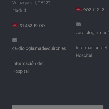
Velázquez, 1, 28223,
:
902 11 21 21
Madrid
:
:
91 452 19 00
cardiologia.mad
:
Información del
cardiologia.mad@quiron.es
Hospital
Información del
Hospital
Buscar: