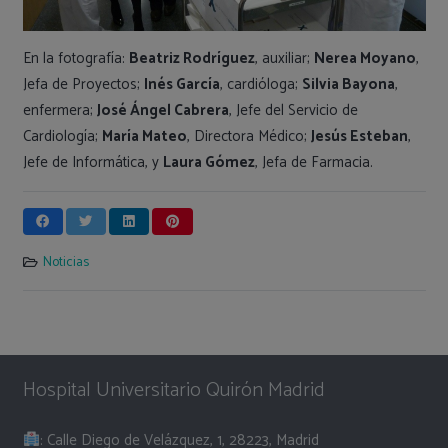
En la fotografía:
Beatriz Rodríguez
, auxiliar;
Nerea Moyano
,
Jefa de Proyectos;
Inés García
, cardióloga;
Silvia Bayona
,
enfermera;
José Ángel Cabrera
, Jefe del Servicio de
Cardiología;
María Mateo
, Directora Médico;
Jesús Esteban
,
Jefe de Informática, y
Laura Gómez
, Jefa de Farmacia.
Noticias
Hospital Universitario Quirón Madrid
: Calle Diego de Velázquez, 1, 28223, Madrid