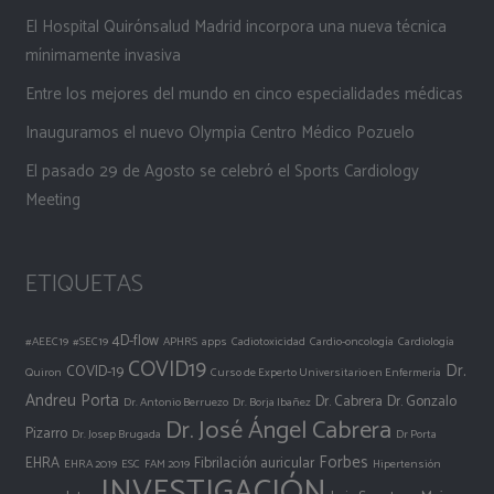
El Hospital Quirónsalud Madrid incorpora una nueva técnica
mínimamente invasiva
Entre los mejores del mundo en cinco especialidades médicas
Inauguramos el nuevo Olympia Centro Médico Pozuelo
El pasado 29 de Agosto se celebró el Sports Cardiology
Meeting
ETIQUETAS
4D-flow
#AEEC19
#SEC19
APHRS
apps
Cadiotoxicidad
Cardio-oncología
Cardiología
COVID19
Dr.
COVID-19
Quiron
Curso de Experto Universitario en Enfermería
Andreu Porta
Dr. Cabrera
Dr. Gonzalo
Dr. Antonio Berruezo
Dr. Borja Ibañez
Dr. José Ángel Cabrera
Pizarro
Dr. Josep Brugada
Dr Porta
Forbes
EHRA
Fibrilación auricular
EHRA 2019
ESC
FAM 2019
Hipertensión
INVESTIGACIÓN