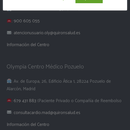
: Paseo de la Castellana 259 E, 28046 Madrid
:
900 605 055
:
atencionusuario.oly@quironsalud.es
Información del Centro
Olympia Centro Médico Pozuelo
: Av. de Europa, 26, Edificio Ática 1, 28224 Pozuelo de
Alarcón, Madrid
:
679 431 883
(Paciente Privado o Compañía de Reembolso
:
consultacardio.mad@quironsalud.es
Información del Centro