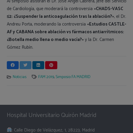
Al simposio asistiran el Dr. José Ángel Cabrera, jefe del Servicio
de Cardiología, que moderará la controversia
«CHADS-VASC
≤2: ¿Suspender la anticoagulación tras la ablación?»
, el Dr.
Andreu Porta, moderando la controversia
«Estudios CASTLE-
AF y CABANA sobre ablación vs fármacos antiarrítmicos:
¿Botella medio llena o medio vacía?»
y la Dr. Carmen
Gómez Rubín.
Noticias
FAM 2019
,
Simposio FA MADRID
Hospital Universitario Quirón Madrid
: Calle Diego de Velázquez, 1, 28223, Madrid