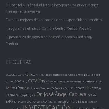
El Hospital Quirónsalud Madrid incorpora una nueva técnica
mínimamente invasiva
Entre los mejores del mundo en cinco especialidades médicas
Inauguramos el nuevo Olympia Centro Médico Pozuelo
El pasado 29 de Agosto se celebró el Sports Cardiology
Meeting
ETIQUETAS
4D-flow
#AEEC19
#SEC19
APHRS
apps
Cadiotoxicidad
Cardio-oncología
Cardiología
COVID19
Dr.
COVID-19
Quiron
Curso de Experto Universitario en Enfermería
Andreu Porta
Dr. Cabrera
Dr. Gonzalo
Dr. Antonio Berruezo
Dr. Borja Ibañez
Dr. José Ángel Cabrera
Pizarro
Dr. Josep Brugada
Dr Porta
Forbes
EHRA
Fibrilación auricular
EHRA 2019
ESC
FAM 2019
Hipertensión
INVESTIGACIÓN