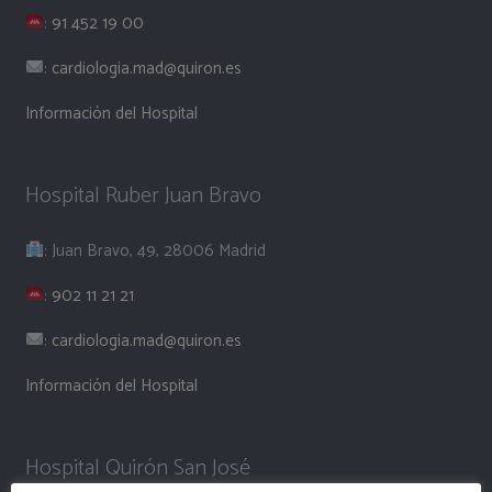
:
91 452 19 00
:
cardiologia.mad@quiron.es
Información del Hospital
Hospital Ruber Juan Bravo
: Juan Bravo, 49, 28006 Madrid
:
902 11 21 21
:
cardiologia.mad@quiron.es
Información del Hospital
Hospital Quirón San José