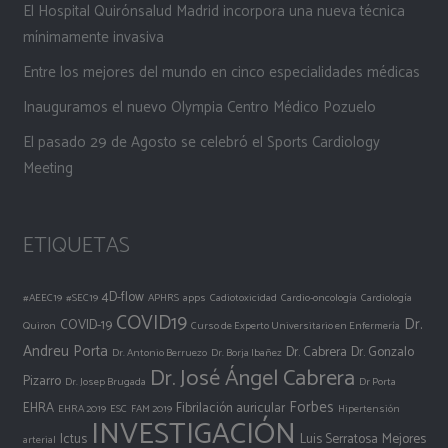
El Hospital Quirónsalud Madrid incorpora una nueva técnica
mínimamente invasiva
Entre los mejores del mundo en cinco especialidades médicas
Inauguramos el nuevo Olympia Centro Médico Pozuelo
El pasado 29 de Agosto se celebró el Sports Cardiology
Meeting
ETIQUETAS
4D-flow
#AEEC19
#SEC19
APHRS
apps
Cadiotoxicidad
Cardio-oncología
Cardiología
COVID19
Dr.
COVID-19
Quiron
Curso de Experto Universitario en Enfermería
Andreu Porta
Dr. Cabrera
Dr. Gonzalo
Dr. Antonio Berruezo
Dr. Borja Ibañez
Dr. José Ángel Cabrera
Pizarro
Dr. Josep Brugada
Dr Porta
Forbes
EHRA
Fibrilación auricular
EHRA 2019
ESC
FAM 2019
Hipertensión
INVESTIGACIÓN
Ictus
Luis Serratosa
Mejores
arterial