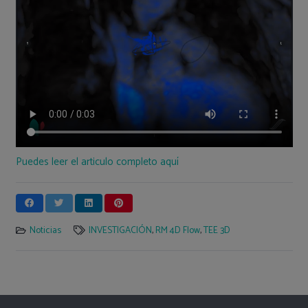
Puedes leer el articulo completo aquí
Noticias
INVESTIGACIÓN
,
RM 4D Flow
,
TEE 3D