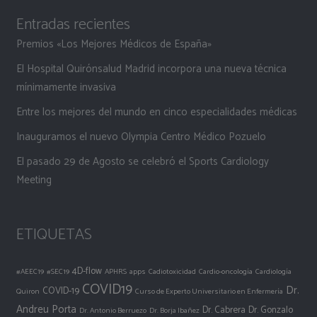
Entradas recientes
Premios «Los Mejores Médicos de España»
El Hospital Quirónsalud Madrid incorpora una nueva técnica
mínimamente invasiva
Entre los mejores del mundo en cinco especialidades médicas
Inauguramos el nuevo Olympia Centro Médico Pozuelo
El pasado 29 de Agosto se celebró el Sports Cardiology
Meeting
ETIQUETAS
4D-flow
#AEEC19
#SEC19
APHRS
apps
Cadiotoxicidad
Cardio-oncología
Cardiología
COVID19
Dr.
COVID-19
Quiron
Curso de Experto Universitario en Enfermería
Andreu Porta
Dr. Cabrera
Dr. Gonzalo
Dr. Antonio Berruezo
Dr. Borja Ibañez