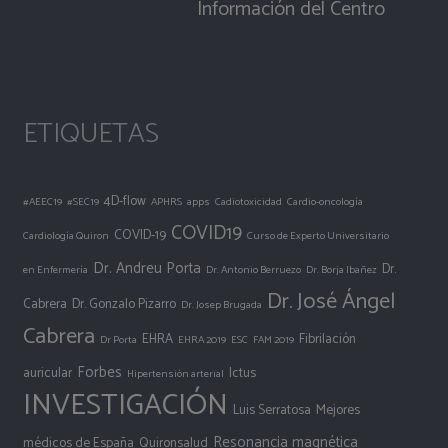
Información del Centro
ETIQUETAS
4D-flow
#AEEC19
#SEC19
APHRS
apps
Cadiotoxicidad
Cardio-oncología
COVID19
COVID-19
Cardiología Quiron
Curso de Experto Universitario
Dr. Andreu Porta
Dr.
en Enfermería
Dr. Antonio Berruezo
Dr. Borja Ibañez
Dr. José Ángel
Cabrera
Dr. Gonzalo Pizarro
Dr. Josep Brugada
Cabrera
EHRA
Fibrilación
Dr Porta
EHRA 2019
ESC
FAM 2019
Forbes
auricular
Ictus
Hipertensión arterial
INVESTIGACIÓN
Luis Serratosa
Mejores
Resonancia magnética
médicos de España
Quironsalud