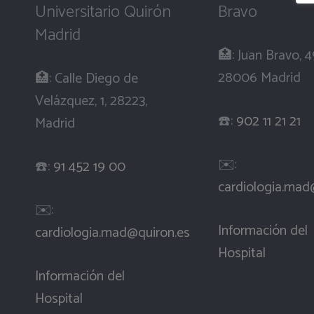
Universitario Quirón
Bravo
Madrid
🏥: Juan Bravo, 4
28006 Madrid
🏥: Calle Diego de
Velázquez, 1, 28223,
☎️:
902 11 21 21
Madrid
✉️:
☎️:
91 452 19 00
cardiologia.mad
✉️:
Información del
cardiologia.mad@quiron.es
Hospital
Información del
Hospital