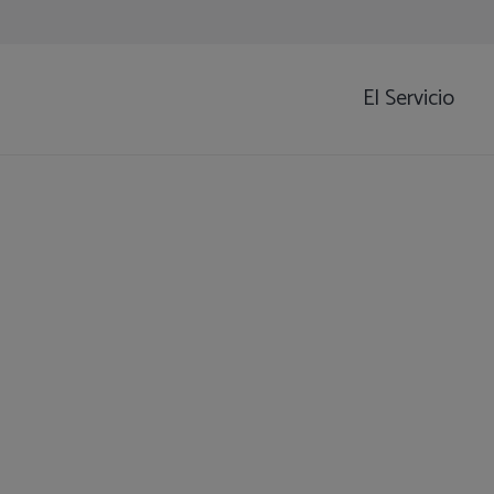
El Servicio
DRA. MARÍA 
MERINO
LAN
Rehabilitación Cardiaca y Cardiología Clínica