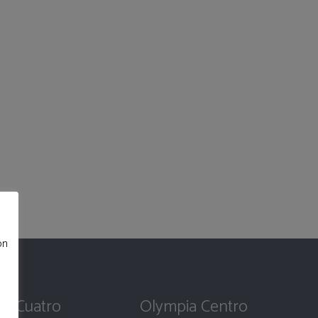
ciedad Española de Cardiología la certificación
rdiaca especializada en 2022.
mación continuada y participación activa como
ción cardiovascular y rehabilitación cardiaca,
n cardiaca (congreso eCardio 2018), ponente;
enes (2019), ponente; y Seminario estrés y
ón
ia Cuatro
Olympia Centro