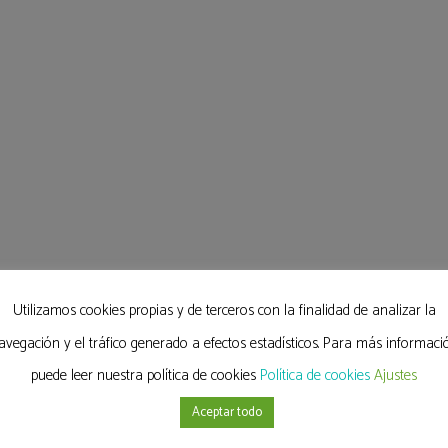
sección de Rehabilitacion Cardiaca recibe de la So
“SEC-excelente” como unidad de rehabilitación ca
La Dra. Esther Merino también cuenta con una for
ponente/docente en congresos/cursos sobre preven
tales como: Protocolos prácticos en rehabilitació
Fisiopatología cardiovascular: del síntoma a los g
cardiología (congreso eCardio 2020), ponente.
Utilizamos cookies propias y de terceros con la finalidad de analizar la
avegación y el tráfico generado a efectos estadísticos. Para más informaci
puede leer nuestra política de cookies
Política de cookies
Ajustes
Aceptar todo
r Juan
Hospital Quirón San
Olymp