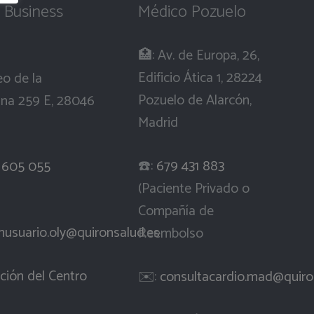
 Business
Médico Pozuelo
🏥: Av. de Europa, 26,
Edificio Ática 1, 28224
eo de la
Pozuelo de Alarcón,
ana 259 E, 28046
Madrid
☎️:
679 431 883
 605 055
(Paciente Privado o
Compañía de
nusuario.oly@quironsalud.es
Reembolso
ción del Centro
✉️:
consultacardio.mad@quiro