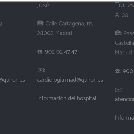
José
Torres
Area
9,
🏥: Calle Cartagena, 111,
28002 Madrid
🏥: Pas
Castell
☎️:
902 02 47 47
Madrid
✉️:
☎️:
900
@quiron.es
cardiologia.mad@quiron.es
✉️:
Información del hospital
atencio
Informa