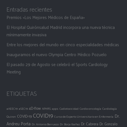
Entradas recientes
Premios «Los Mejores Médicos de España»
El Hospital Quirónsalud Madrid incorpora una nueva técnica
mínimamente invasiva
Entre los mejores del mundo en cinco especialidades médicas
Inauguramos el nuevo Olympia Centro Médico Pozuelo
El pasado 29 de Agosto se celebró el Sports Cardiology
Meeting
ETIQUETAS
4D-flow
#AEEC19
#SEC19
APHRS
apps
Cadiotoxicidad
Cardio-oncología
Cardiología
COVID19
Dr.
COVID-19
Quiron
Curso de Experto Universitario en Enfermería
Andreu Porta
Dr. Cabrera
Dr. Gonzalo
Dr. Antonio Berruezo
Dr. Borja Ibañez