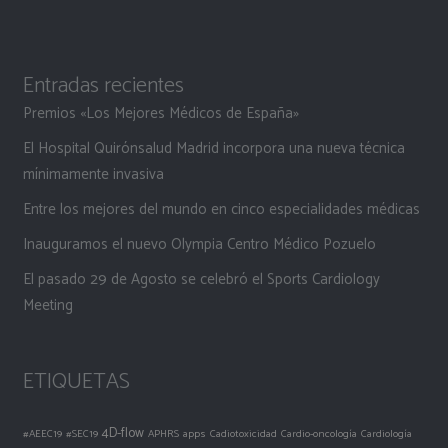
Entradas recientes
Premios «Los Mejores Médicos de España»
El Hospital Quirónsalud Madrid incorpora una nueva técnica
mínimamente invasiva
Entre los mejores del mundo en cinco especialidades médicas
Inauguramos el nuevo Olympia Centro Médico Pozuelo
El pasado 29 de Agosto se celebró el Sports Cardiology
Meeting
ETIQUETAS
4D-flow
#AEEC19
#SEC19
APHRS
apps
Cadiotoxicidad
Cardio-oncología
Cardiología