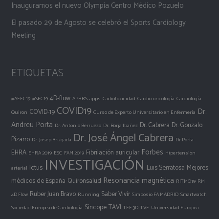
Inauguramos el nuevo Olympia Centro Médico Pozuelo
El pasado 29 de Agosto se celebró el Sports Cardiology
Meeting
ETIQUETAS
4D-flow
#AEEC19
#SEC19
APHRS
apps
Cadiotoxicidad
Cardio-oncología
Cardiología
COVID19
Dr.
COVID-19
Quiron
Curso de Experto Universitario en Enfermería
Andreu Porta
Dr. Cabrera
Dr. Gonzalo
Dr. Antonio Berruezo
Dr. Borja Ibañez
Dr. José Ángel Cabrera
Pizarro
Dr. Josep Brugada
Dr Porta
Forbes
EHRA
Fibrilación auricular
EHRA 2019
ESC
FAM 2019
Hipertensión
INVESTIGACIÓN
Ictus
Luis Serratosa
Mejores
arterial
Resonancia magnética
médicos de España
Quironsalud
RITMO19
RM
Ruber Juan Bravo
Saber Vivir
4D Flow
Running
Simposio FA MADRID
Smartwatch
Síncope
TAVI
Sociedad Europea de Cardiología
TEE 3D
TVE
Universidad Europea