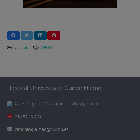
Noticias
APHRS
Hospital Universitario Quirón Madrid
: Calle Diego de Velázquez, 1, 28223, Madrid
:
91 452 19 00
:
cardiologia.mad@quiron.es